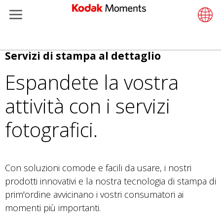
Menu
Kodak Moments
Product 
Retail S
Support
LittlePix
Photogr
Wesley 
Contact
Single 
Submit o
Additiona
Salta
Servizi di stampa al dettaglio
Retailers
Support
Printers
Remote 
In-Store
About U
Submit 
Professi
Gravure 
al
Espandete la vostra
contenuto
Kiosk Fleet Management
Solution
Cabinet
Out-of-S
Resourc
Professi
principale
attività con i servizi
Photographers
Printing
Film
Everyday
fotografici.
Travel & Leisure
Prints A
Film Fin
Contract Manufacturing
Media a
Con soluzioni comode e facili da usare, i nostri
prodotti innovativi e la nostra tecnologia di stampa di
prim'ordine avvicinano i vostri consumatori ai
momenti più importanti.