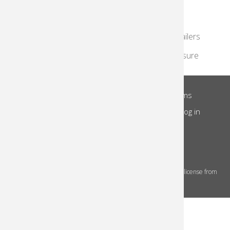
KodakMoments.com
Photographers & Photofinishing
Retailers
Contract Manufacturing
Travel & Leisure
About Us
Privacy Notice
Site Terms
Footer
Notice of Collection
Do Not Share
Log in
Menu
© 2026 Kodak Alaris Inc.
The Kodak trademarks and Kodak trade dress are used under license from
Eastman Kodak Company.