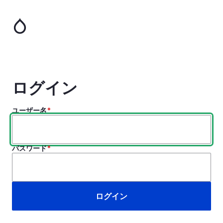
メ
イ
ン
コ
ン
テ
ン
ツ
ログイン
に
移
ユーザー名
動
パスワード