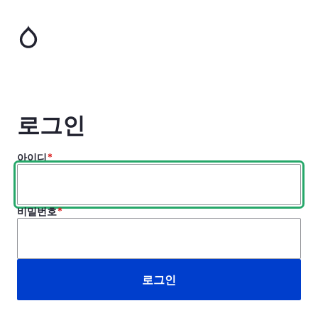
주
요
콘
텐
츠
로
건
너
로그인
뛰
기
아이디
비밀번호