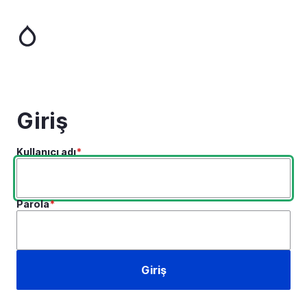
Ana
içeriğe
atla
Giriş
Kullanıcı adı
Parola