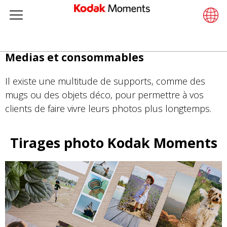
Retailers
Menu
Product Portfolio
ments
rtfolio
Retail Software
Support
LittlePix
Photogr
Wesley 
Contact
Single 
Submit o
Additiona
Aller
Medias et consommables
Printers
Remote 
In-Store
About U
Submit 
Professi
Gravure 
au
contenu
Il existe une multitude de supports, comme des
et Management
Cabinets
Out-of-S
Resourc
Professi
principal
mugs ou des objets déco, pour permettre à vos
clients de faire vivre leurs photos plus longtemps.
hers
Printing Software
Film
Everyday
eisure
Prints API
Film Fin
Tirages photo
Kodak Moments
anufacturing
Media and Consumables