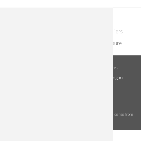
KodakMoments.com
Photographers & Photofinishing
Retailers
Contract Manufacturing
Travel & Leisure
About Us
Privacy Notice
Site Terms
Footer
Notice of Collection
Do Not Share
Log in
Menu
© 2026 Kodak Alaris Inc.
The Kodak trademarks and Kodak trade dress are used under license from
Eastman Kodak Company.