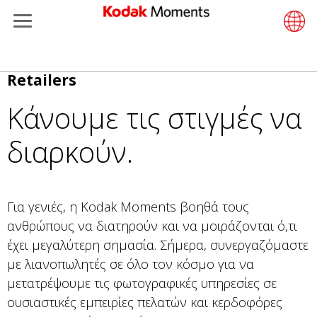
Menu
Kodak Moments
Product 
Retail S
Support
LittlePix
Photogr
Wesley 
Contact
Single 
Submit o
Additiona
Παράκαμψη
Retailers
Retailers
Support
Printers
Remote 
In-Store
About U
Submit 
Professi
Gravure 
προς
Κάνουμε τις στιγμές να
το
Kiosk Fleet Management
Solution
Cabinet
Out-of-S
Resourc
Professi
κυρίως
διαρκούν.
περιεχόμενο
Photographers
Printing
Film
Everyday
Travel & Leisure
Prints A
Film Fin
Για γενιές, η Kodak Moments βοηθά τους
ανθρώπους να διατηρούν και να μοιράζονται ό,τι
Contract Manufacturing
Media a
έχει μεγαλύτερη σημασία. Σήμερα, συνεργαζόμαστε
με λιανοπωλητές σε όλο τον κόσμο για να
μετατρέψουμε τις φωτογραφικές υπηρεσίες σε
ουσιαστικές εμπειρίες πελατών και κερδοφόρες