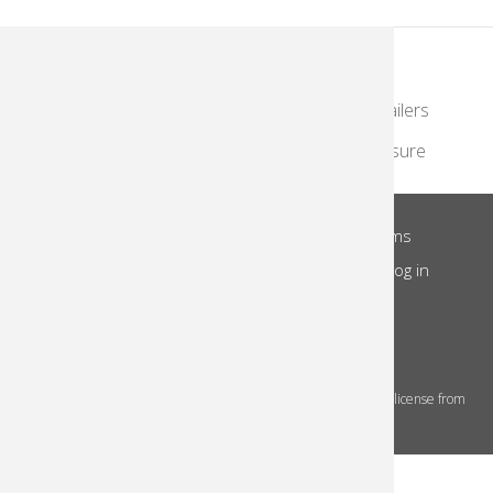
KodakMoments.com
Photographers & Photofinishing
Retailers
Contract Manufacturing
Travel & Leisure
About Us
Privacy Notice
Site Terms
Footer
Notice of Collection
Do Not Share
Log in
Menu
© 2026 Kodak Alaris Inc.
The Kodak trademarks and Kodak trade dress are used under license from
Eastman Kodak Company.