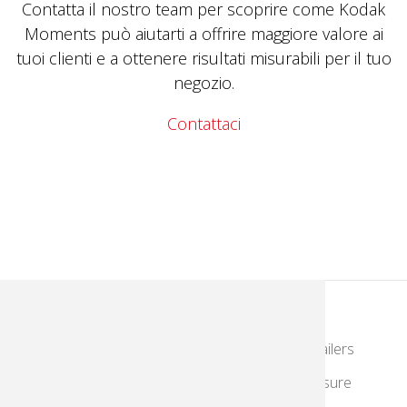
Contatta il nostro team per scoprire come Kodak
Moments può aiutarti a offrire maggiore valore ai
tuoi clienti e a ottenere risultati misurabili per il tuo
negozio.
Contattaci
KodakMoments.com
Photographers & Photofinishing
Retailers
Contract Manufacturing
Travel & Leisure