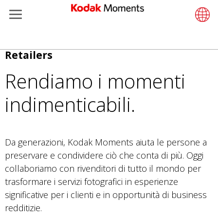
Menu
Kodak Moments
Product 
Retail S
Support
LittlePix
Photogr
Wesley 
Contact
Single 
Submit o
Additiona
Salta
Retailers
Retailers
Support
Printers
Remote 
In-Store
About U
Submit 
Professi
Gravure 
al
Rendiamo i momenti
contenuto
Kiosk Fleet Management
Solution
Cabinet
Out-of-S
Resourc
Professi
principale
indimenticabili.
Photographers
Printing
Film
Everyday
Travel & Leisure
Prints A
Film Fin
Da generazioni, Kodak Moments aiuta le persone a
preservare e condividere ciò che conta di più. Oggi
Contract Manufacturing
Media a
collaboriamo con rivenditori di tutto il mondo per
trasformare i servizi fotografici in esperienze
significative per i clienti e in opportunità di business
redditizie.